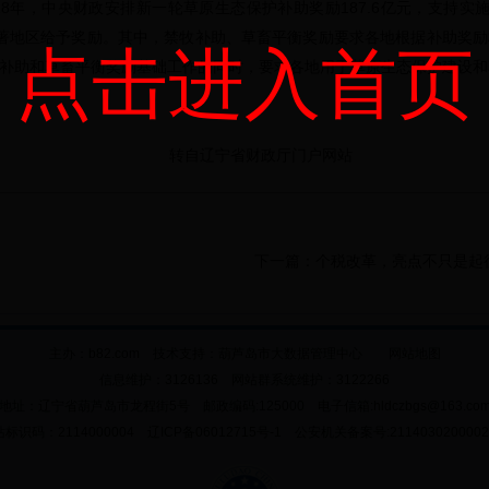
8年，中央财政安排新一轮草原生态保护补助奖励187.6亿元，支持实施
效显著地区给予奖励。其中，禁牧补助、草畜平衡奖励要求各地根据补助奖
点击进入首页
补助和草畜平衡奖励基础工作的同时，要求各地用于草原生态保护建设和
省财政厅门户网站
下一篇：
个税改革，亮点不只是起
主办：b82.com 技术支持：
葫芦岛市大数据管理中心
网站地图
信息维护：3126136 网站群系统维护：3122266
地址：辽宁省葫芦岛市龙程街5号 邮政编码:125000 电子信箱:hldczbgs@163.co
标识码：2114000004 辽ICP备06012715号-1 公安机关备案号:211403020000