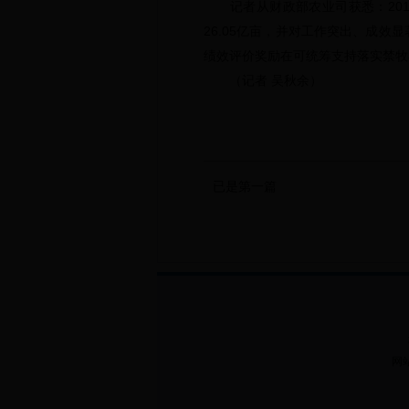
记者从财政部农业司获悉：201
26.05亿亩，并对工作突出、成
绩效评价奖励在可统筹支持落实禁牧
（记者 吴秋余）
转自辽宁
已是第一篇
网站