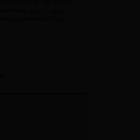
禁牧面积12.06亿亩，草畜平衡面积
励标准和封顶保底额度及时足额发放；
草牧业发展的比例不得低于70%。
征点
m
21号