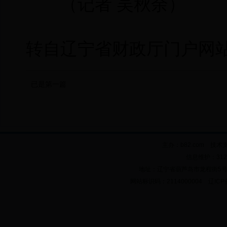
（记者 吴秋余）
转自辽宁省财政厅门户网
已是第一篇
主办：b82.com 技术
信息维护：312
地址：辽宁省葫芦岛市龙程街5号 邮政
网站标识码：2114000004 辽ICP备