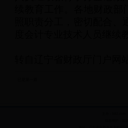
续教育工作。各地财政部
照职责分工，密切配合、通
度会计专业技术人员继续
转自辽宁省财政厅门户网
已是第一篇
主办：b82.co
信息维护：312
地址：辽宁省葫芦岛市龙程街5号 邮政