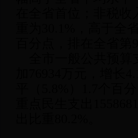
在全省首位；非税收
重为
30.1%
，高于全
百分点，排在全省第
全市一般公共预算
加
76934
万元，增长
4
平（
5.8%
）
1.7
个百分
重点民生支出
155868
出比重
80.2%
。