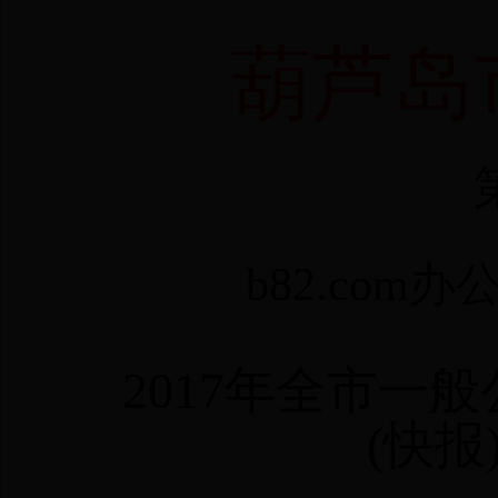
葫芦岛
b82.com办
2017
年全市一般
(
快报