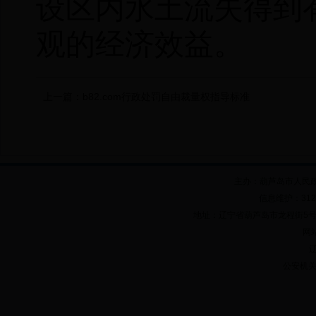
设区内水土流失得到
观的经济效益。
上一篇：
b82.com行政处罚自由裁量权指导标准
主办：葫芦岛市人民
信息维护：312
地址：辽宁省葫芦岛市龙程街5号 邮政
网站
辽
公安机关备