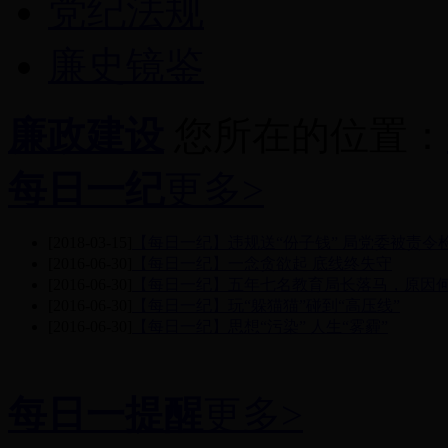
党纪法规
廉史镜鉴
廉政建设
您所在的位置：
每日一纪
更多>
[2018-03-15]
【每日一纪】违规送“份子钱” 局党委被责令
[2016-06-30]
【每日一纪】一念贪欲起 底线终失守
[2016-06-30]
【每日一纪】五年七名教育局长落马，原因
[2016-06-30]
【每日一纪】玩“躲猫猫”碰到“高压线”
[2016-06-30]
【每日一纪】思想“污染” 人生“雾霾”
每日一提醒
更多>