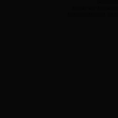
信息维护：312
地址：辽宁省葫芦岛市龙程街5号 邮政
网站标识码：2114000004 辽ICP备