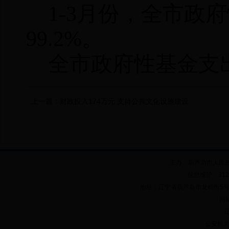
1-3
月份，全市政府
99.2%
。
全市政府性基金支
上一篇：
财政投入174万元 支持公共文化设施建设
主办：葫芦岛市人民
信息维护：312
地址：辽宁省葫芦岛市龙程街5号 邮政
网站
辽
公安机关备