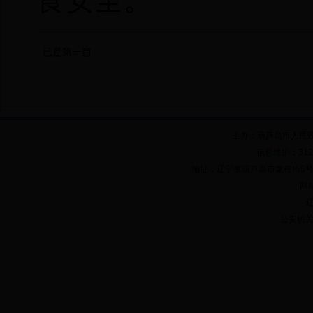
食安全。
已是第一篇
主办：葫芦岛市人民
信息维护：312
地址：辽宁省葫芦岛市龙程街5号 邮政
网站
辽
公安机关备