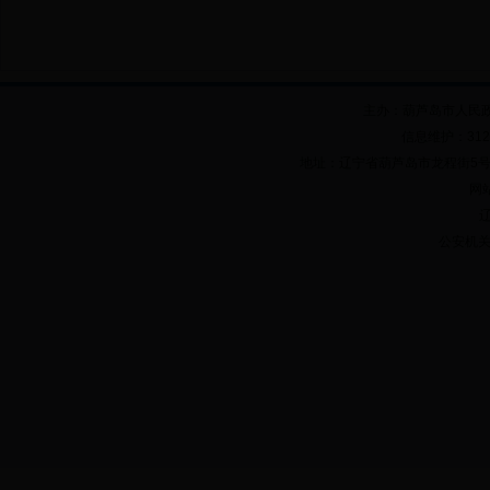
主办：葫芦岛市人民
信息维护：312
地址：辽宁省葫芦岛市龙程街5号 邮政
网站
辽
公安机关备