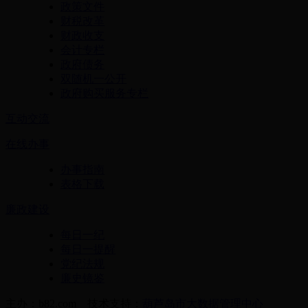
政策文件
财税改革
财政收支
会计专栏
政府债务
双随机一公开
政府购买服务专栏
互动交流
在线办事
办事指南
表格下载
廉政建设
每日一纪
每日一提醒
党纪法规
廉史镜鉴
主办：b82.com 技术支持：
葫芦岛市大数据管理中心