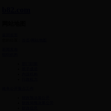
b82.com
网站地图
返回首页
您的位置：
首页
/
网站地图
新闻发布
组织机构
部门职能
班子成员
内设机构
行政权力
政务公开重点工作
财政预决算公开
财政局预决算公开
财政信息