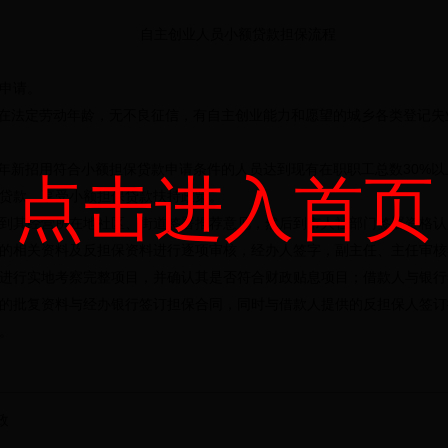
自主创业人员小额贷款担保流程
申请。
法定劳动年龄，无不良征信，有自主创业能力和愿望的城乡各类登记失业
新招用符合小额担保贷款申请条件的人员达到现有在职职工总数30%以
点击进入首页
贷款，享受小额担保贷款扶持政策。
其经营所在地社区、街道签署推荐意见，然后到市人社部门签署资格认
相关资料及反担保资料进行逐项审核，经办人签字，副主任、主任审核
进行实地考察完整项目，并确认其是否符合财政贴息项目；借款人与银行
批复资料与经办银行签订担保合同，同时与借款人提供的反担保人签订
。
政