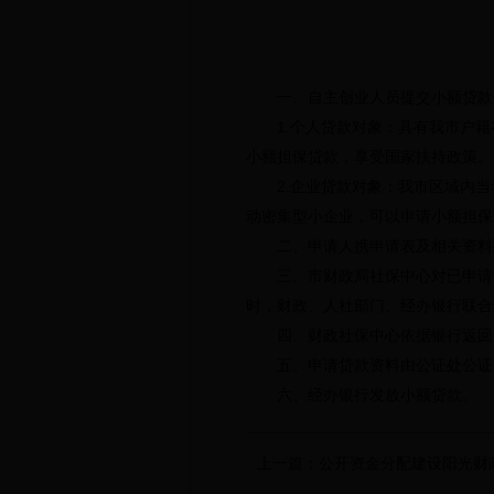
一、自主创业人员提交小额贷款
1.个人贷款对象：具有我市户籍在
小额担保贷款，享受国家扶持政策。
2.企业贷款对象：我市区域内当年
动密集型小企业，可以申请小额担保
二、申请人携申请表及相关资料到
三、市财政局社保中心对已申请的
时，财政、人社部门、经办银行联合
四、财政社保中心依据银行返回的
五、申请贷款资料由公证处公证
六、经办银行发放小额贷款。
上一篇：
公开资金分配建设阳光财