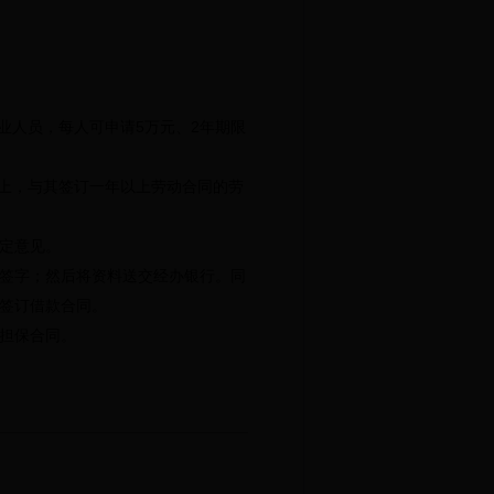
人员，每人可申请5万元、2年期限
上，与其签订一年以上劳动合同的劳
定意见。
签字；然后将资料送交经办银行。同
签订借款合同。
担保合同。