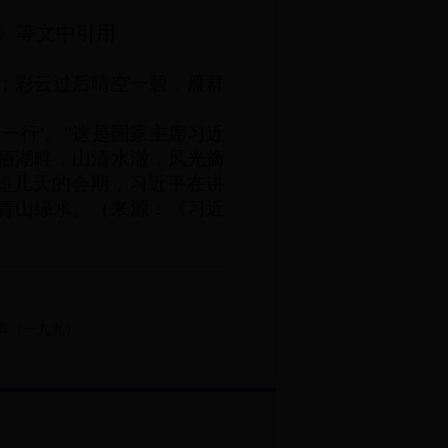
》等文中引用
；彩云过后晴空一碧，雁群
一行’。”这是国家主席习近
栖湖畔，山清水澈，风光旖
短几天的会期，习近平在讲
青山绿水。（来源：《习近
典（一九九）