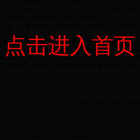
风翻白浪花千片，雁点青天字一行。
太经合组织第二十二次领导人非正式会议上的开幕辞
《江楼晚眺景物鲜奇吟玩成篇寄水部张员外》
吹浪翻，好像许多花片飞舞一样，时暗时明，非常美观
的一行字迹。
点击进入首页
成员就好比是
21
只大雁，‘风翻白浪花千片，雁点青天字
二次领导人非正式会议上开幕辞中的开篇语。
11
月的雁
）第二十二次领导人非正式会议如期在这里举办。短
故，拉家常、打比喻，用他独特的语言魅力征服了这片
典（二零一）
下一篇：
【每日一提醒】习近平用
主办：葫芦岛市人民政府 技术支持：
葫芦岛市大数据管理中心
信息维护：3126136 网站群系统维护：3122266