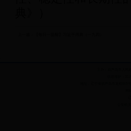
典》）
上一篇：
【每日一提醒】习近平用典（一九四）
主办：葫芦岛市人民
信息维护：312
地址：辽宁省葫芦岛市龙程街5号 邮政
网站
辽
公安机关备