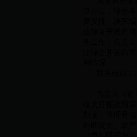
负责贯彻落
算办法，结合本
算安排、决算编
业综合开发有偿
务工作；负责农
业综合开发自筹
用情况。
联系电话
:3
负责县（市
收支月报及预算
制度；管理县域
补助资金、农产
（市）区招商引