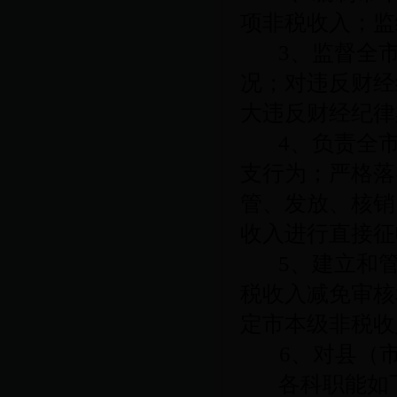
项非税收入；监
3
、监督全
况；对违反财经
大违反财经纪律
4
、负责全
支行为；严格落
管、发放、核销
收入进行直接征
5
、建立和
税收入减免审核
定市本级非税收
6
、对县（
各科职能如