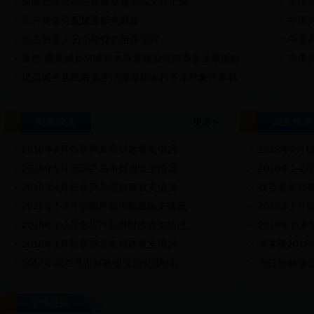
财政管理法律法规规章规范性文件汇编
中国
公开资金分配建设阳光财政
中国
自主创业人员小额贷款担保流程
中国
复件 调整城乡居民基本养老保险基础养老金最低标
中国
准...
提高城乡居民最低生活保障和农村五保对象供养标
准 ...
财政收支
更多>
局发信息
2018年6月份葫芦岛市财政收支情况
2018年2
2018年5月份葫芦岛市财政收支情况
2018年1-
2018年4月份葫芦岛市财政收支情况
我市老年公寓
2018年1-3月份葫芦岛市财政收支情况
2018年1月
2018年1-2月份葫芦岛市财政收支情况
2018年市
2018年1月份葫芦岛市财政收支情况
市本级201
2017年葫芦岛市财政收支情况(快报)
为打好精准脱
友情链接